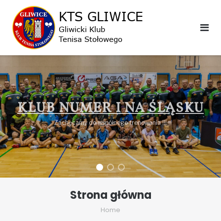
KLUB NUMER I NA ŚLĄSKU
Zachęcamy do współnego trenowania !!!
Strona główna
Home