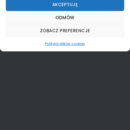
O nas
AKCEPTUJĘ
Kadra trenerska
ODMÓW
Oferta
Godziny treningów
ZOBACZ PREFERENCJE
ROZGRYWKI
Polityka plików cookies
Skład Superliga mężczyzn
KALENDARZ – WYNIKI
Superliga Mężczyzn
© 2026
KTS GLIWICE
Wykonane przez
Kacper Rusin