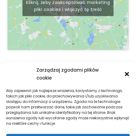
Kliknij, żeby zaakceptować marketing
pliki cookies i włączyć tę treść
Zadzwoń i zapisz się:
Zarządzaj zgodami plików
Dariusz Steuer – 607 442 978
cookie
Jarosław Tomicki – 668 336 144
Kontakt
Aby zapewnić jak najlepsze wrażenia, korzystamy z technologii,
takich jak pliki cookie, do przechowywania i/lub uzyskiwania
dostępu do informacji o urządzeniu. Zgoda na te technologie
pozwoli nam przetwarzać dane, takie jak zachowanie podczas
przeglądania lub unikalne identyfikatory na tej stronie. Brak
wyrażenia zgody lub wycofanie zgody może niekorzystnie wpłynąć
na niektóre cechy i funkcje.
KLUB