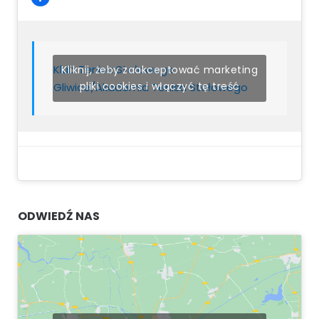
Klub Tenisa Stołowego
Kliknij, żeby zaakceptować marketing
pliki cookies i włączyć tę treść
Gliwice/Akademia Tenisa Stołowego
ODWIEDŹ NAS