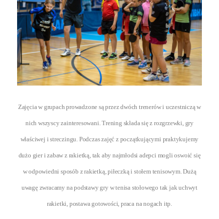
Zajęcia w grupach prowadzone są przez dwóch trenerów i uczestniczą w
nich wszyscy zainteresowani. Trening składa się z rozgrzewki, gry
właściwej i streczingu. Podczas zajęć z początkującymi praktykujemy
dużo gier i zabaw z rakietką, tak aby najmłodsi adepci mogli oswoić się
w odpowiedni sposób z rakietką, piłeczką i stołem tenisowym. Dużą
uwagę zwracamy na podstawy gry w tenisa stołowego tak jak uchwyt
rakietki, postawa gotowości, praca na nogach itp.