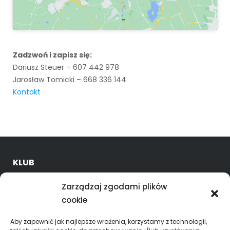
Zadzwoń i zapisz się:
Dariusz Steuer – 607 442 978
Jarosław Tomicki – 668 336 144
Kontakt
KLUB
O nas
Zarządzaj zgodami plików
Kadra trenerska
cookie
Oferta
Godziny treningów
Aby zapewnić jak najlepsze wrażenia, korzystamy z technologii,