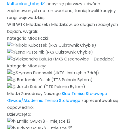
Kulturalne „Łabędź”
odbył się pierwszy z dwóch
zaplanowanych na ten weekend, turniej kwalifikacyjny
rangi wojewódzkiej.
W III WTK Młodziczek i Młodzików, po długich i zaciętych
bojach, wygrali:
Kategoria Młodziczki:
Nikola Kuboszek (RKS Cukrownik Chybie)
Lena Pustelnik (RKS Cukrownik Chybie)
Aleksandra Kałuża (MKS Czechowice – Dziedzice)
Kategoria Młodzicy:
Szymon Piecowski (JKTS Jastrzębie Zdrój)
Bartłomiej Kusek (TTS Polonia Bytom)
Jakub Soboń (TTS Polonia Bytom)
Młodzi Zawodnicy Naszego
Klub Tenisa Stołowego
Gliwice/Akademia Tenisa Stołowego
zaprezentowali się
odpowiednio:
Dziewczęta:
Emilia GABRYŚ – miejsce 13
Judyta GABRYŚ – miejsce 25