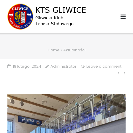
Skip
to
content
Home
»
Aktualności
18 lutego, 2024
Administrator
Leave a comment
Naw
wpis