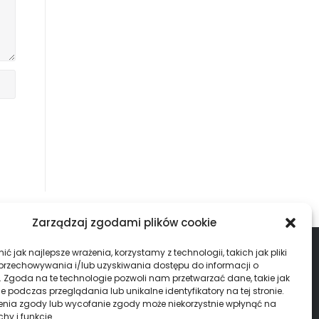
Zarządzaj zgodami plików cookie
ć jak najlepsze wrażenia, korzystamy z technologii, takich jak pliki
ALENDARZ – WYNIKI
 przechowywania i/lub uzyskiwania dostępu do informacji o
. Zgoda na te technologie pozwoli nam przetwarzać dane, takie jak
uperliga Mężczyzn
 podczas przeglądania lub unikalne identyfikatory na tej stronie.
enia zgody lub wycofanie zgody może niekorzystnie wpłynąć na
chy i funkcje.