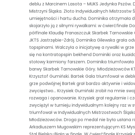
deblu z Marcinem Lasota – MUKS Jedynka Pszów. 
Mistrzyni Śląska. Złoto Indywidualnych Mistrzost
umiejętności i hartu ducha. Dominika otrzymała d
skojarzyło ją z silnymi rywalkami: w ćwierćfinale 
półfinale Klaudię Franaszczuk Skarbek Tarnowskie
JKTS Jastrzębie-Zdrój. Dominika Gilewska grała od
topspinami. Walczyła o inicjatywę a rywalki w grze
się na kontratopspin bekhend Dominiki oraz kuaid
stołowy karmiony farszem. Dominika triumfowała 
barwy Skarbek Tarnowskie Góry. ​​​​​​​​​​Młodzieżowcó
Krzysztof Gumiński. Bartek Gala triumfował w debl
grze podwójnej Bartek grał bardzo aktywnie i wi
zwycięstwo… Krzysiek Gumiński zrobił na mnie swo
rozwaga i opanowanie. Krzysiek grał regularnie i 
zwyciężył w turnieju indywidualnym kolejny raz w 
triumfował w Indywidualnych Mistrzostwach Śląska
Młodzieżowców. Droga po medal nie była usłana r
Arkadiuszem Mugowskim reprezentującym KS Mysła
Stal Bielsko-Biała w finale. W ćwierćfinale Krzysi