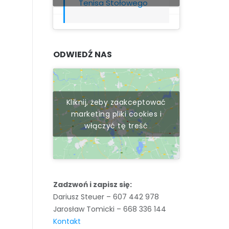
Tenisa Stołowego
ODWIEDŹ NAS
Kliknij, żeby zaakceptować
marketing pliki cookies i
włączyć tę treść
Zadzwoń i zapisz się:
Dariusz Steuer – 607 442 978
Jarosław Tomicki – 668 336 144
Kontakt