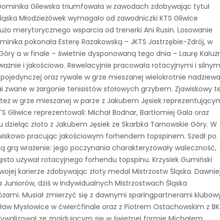
Dominika Gilewska triumfowała w zawodach zdobywając tytuł
w Śląska Młodzieżówek wymagało od zawodniczki KTS Gliwice
użo merytorycznego wsparcia od trenerki Ani Rusin. Losowanie
Dominika pokonała Esterę Razakowską – JKTS Jastrzębie-Zdrój, w
 Góry a w finale – świetnie dysponowaną tego dnia – Laurę Kałuż
ważnie i jakościowo. Rewelacyjnie pracowała rotacyjnymi i silnym
 pojedynczej oraz rywale w grze mieszanej wielokrotnie nadziewal
ai zwane w żargonie tenisistów stołowych grzybem. Zjawiskowy t
też w grze mieszanej w parze z Jakubem Jęsiek reprezentujący
w KTS Gliwice reprezentowali: Michał Bodnar, Bartłomiej Gala oraz
u dzieląc złoto z Jakubem Jęsiek ze Skarbka Tarnowskie Góry. W
dowiskowo pracując jakościowym forhendem topspinem. Szedł po
ją grą wrażenie: jego poczynania charakteryzowały waleczność,
często używał rotacyjnego forhendu topspinu. Krzysiek Gumiński
swojej karierze zdobywając złoty medal Mistrzostw Śląska. Dawnie
 Juniorów, dziś w Indywidualnych Mistrzostwach Śląska
óżami. Musiał zmierzyć się z dawnymi sparingpartnerami klubow
w Mysłowice w ćwierćfinale oraz z Piotrem Ostachowskim z BK
ek rywalizował ze znajdującym się w świetnej formie Michałem