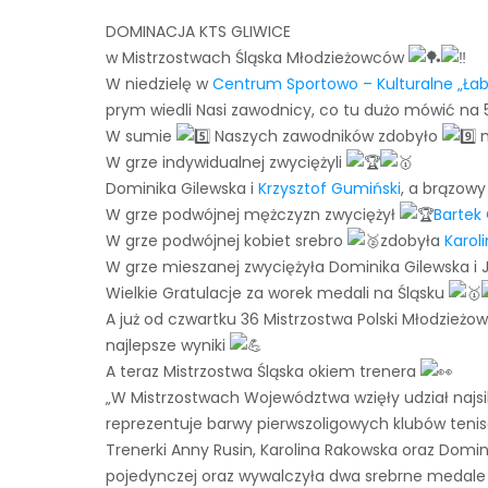
DOMINACJA KTS GLIWICE
w Mistrzostwach Śląska Młodzieżowców
W niedzielę w
Centrum Sportowo – Kulturalne „Ła
prym wiedli Nasi zawodnicy, co tu dużo mówić na
W sumie
Naszych zawodników zdobyło
m
W grze indywidualnej zwyciężyli
Dominika Gilewska i
Krzysztof Gumiński
, a brązow
W grze podwójnej mężczyzn zwyciężył
Bartek
W grze podwójnej kobiet srebro
zdobyła
Karol
W grze mieszanej zwyciężyła Dominika Gilewska i 
Wielkie Gratulacje za worek medali na Śląsku
A już od czwartku 36 Mistrzostwa Polski Młodzieżo
najlepsze wyniki
A teraz Mistrzostwa Śląska okiem trenera
„W Mistrzostwach Województwa wzięły udział najsil
reprezentuje barwy pierwszoligowych klubów teni
Trenerki Anny Rusin, Karolina Rakowska oraz Domin
pojedynczej oraz wywalczyła dwa srebrne medale w