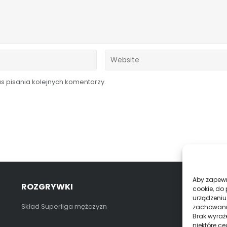
 pisania kolejnych komentarzy.
Aby zapewni
ROZGRYWKI
K
cookie, do
urządzeniu
Skład Superliga mężczyzn
S
zachowanie
Brak wyraż
niektóre ce