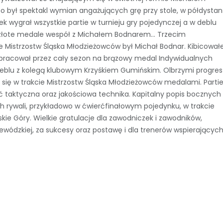
 był spektakl wymian angażujących grę przy stole, w półdystan
iek wygrał wszystkie partie w turnieju gry pojedynczej a w deblu
dwa złote medale wespół z Michałem Bodnarem… Trzecim
e Mistrzostw Śląska Młodzieżowców był Michał Bodnar. Kibicowa
 pracował przez cały sezon na brązowy medal Indywidualnych
deblu z kolegą klubowym Krzyśkiem Gumińskim. Olbrzymi progres
 się w trakcie Mistrzostw Śląska Młodzieżowców medalami. Parti
 taktyczna oraz jakościowa technika. Kapitalny popis bocznych
ch rywali, przykładowo w ćwierćfinałowym pojedynku, w trakcie
ie Góry. Wielkie gratulacje dla zawodniczek i zawodników,
ewódzkiej, za sukcesy oraz postawę i dla trenerów wspierającyc