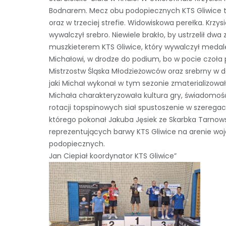
Bodnarem. Mecz obu podopiecznych KTS Gliwice to
oraz w trzeciej strefie. Widowiskowa perełka. Krzys
wywalczył srebro. Niewiele brakło, by ustrzelił 
muszkieterem KTS Gliwice, który wywalczył medal
Michałowi, w drodze do podium, bo w pocie czoła
Mistrzostw Śląska Młodzieżowców oraz srebrny w 
jaki Michał wykonał w tym sezonie zmaterializował
Michała charakteryzowała kultura gry, świadomość
rotacji topspinowych siał spustoszenie w szerega
którego pokonał Jakuba Jęsiek ze Skarbka Tarnowsk
reprezentujących barwy KTS Gliwice na arenie woj
podopiecznych.
Jan Ciepiał koordynator KTS Gliwice”