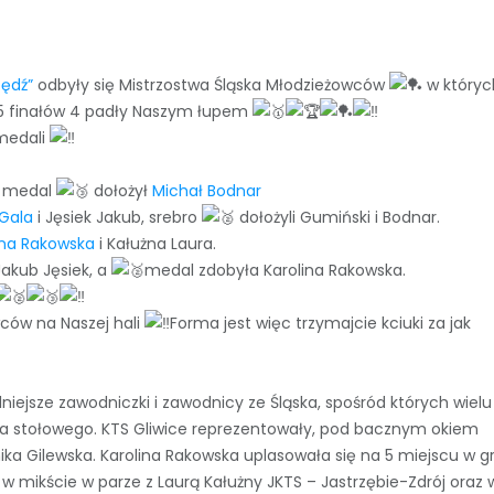
będź”
odbyły się Mistrzostwa Śląska Młodzieżowców
w któryc
 5 finałów 4 padły Naszym łupem
edali
y medal
dołożył
Michał Bodnar
 Gala
i Jęsiek Jakub, srebro
dołożyli Gumiński i Bodnar.
ina Rakowska
i Kałużna Laura.
Jakub Jęsiek, a
medal zdobyła Karolina Rakowska.
wców na Naszej hali
Forma jest więc trzymajcie kciuki za jak
niejsze zawodniczki i zawodnicy ze Śląska, spośród których wielu
sa stołowego. KTS Gliwice reprezentowały, pod bacznym okiem
ika Gilewska. Karolina Rakowska uplasowała się na 5 miejscu w g
 mikście w parze z Laurą Kałużny JKTS – Jastrzębie-Zdrój oraz 