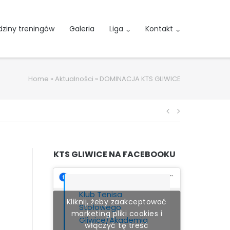
ziny treningów
Galeria
Liga
Kontakt
Home
»
Aktualności
»
DOMINACJA KTS GLIWICE
Nawigacja
wpisu
KTS GLIWICE NA FACEBOOKU
Klub Tenisa
Kliknij, żeby zaakceptować
Stołowego
marketing pliki cookies i
Gliwice/Akademia
włączyć tę treść