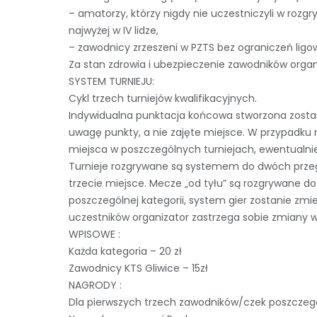
– amatorzy, którzy nigdy nie uczestniczyli w rozg
najwyżej w IV lidze,
– zawodnicy zrzeszeni w PZTS bez ograniczeń ligo
Za stan zdrowia i ubezpieczenie zawodników organ
SYSTEM TURNIEJU:
Cykl trzech turniejów kwalifikacyjnych.
Indywidualna punktacja końcowa stworzona zostan
uwagę punkty, a nie zajęte miejsce. W przypadku 
miejsca w poszczególnych turniejach, ewentualnie
Turnieje rozgrywane są systemem do dwóch przegr
trzecie miejsce. Mecze „od tyłu” są rozgrywane d
poszczególnej kategorii, system gier zostanie zm
uczestników organizator zastrzega sobie zmiany
WPISOWE :
Każda kategoria – 20 zł
Zawodnicy KTS Gliwice – 15zł
NAGRODY :
Dla pierwszych trzech zawodników/czek poszczegó