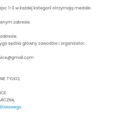
sc 1-3 w każdej kategorii otrzymają medale.
asnym zakresie.
akresie.
zyga sędzia główny zawodów i organizator.
liwice@gmail.com
W
IE TYLKO,
ICE
MICZNĄ
 Stołowego