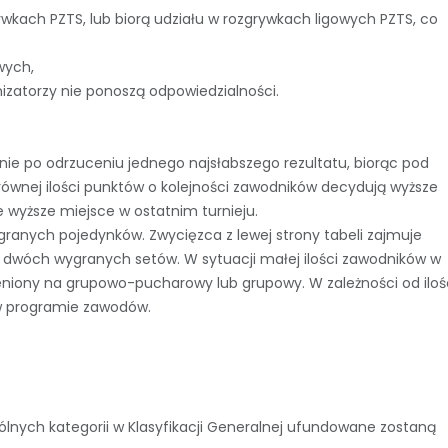
rywkach PZTS, lub biorą udziału w rozgrywkach ligowych PZTS, co
wych,
izatorzy nie ponoszą odpowiedzialności.
ie po odrzuceniu jednego najsłabszego rezultatu, biorąc pod
równej ilości punktów o kolejności zawodników decydują wyższe
 wyższe miejsce w ostatnim turnieju.
anych pojedynków. Zwycięzca z lewej strony tabeli zajmuje
o dwóch wygranych setów. W sytuacji małej ilości zawodników w
ieniony na grupowo-pucharowy lub grupowy. W zależności od iloś
 w programie zawodów.
lnych kategorii w Klasyfikacji Generalnej ufundowane zostaną