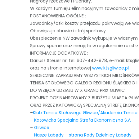
Nagrody rzeczowe i Puchary.
W każdym turnieju eliminacyjnym zawodnicy z miej
POSTANOWIENIA OGÓLNE :
Zawodnicy/czki koszty przejazdu pokrywają we wł
Obowiązuje obuwie i strój sportowy.
Ubezpieczenie NW zawodnik wykupuje w własnym z
Sprawy sporne oraz nieujęte w regulaminie rozstr
INFORMACJE DODATKOWE :
Dariusz Steuer nr. tel. 607-442-978, e-mail: ktsg
oraz na stronie internetowej
www.ktsgliwice.pl
SERDECZNIE ZAPRASZAMY WSZYSTKICH MIŁOŚNIKÓ
TENISA STOŁOWEGO CAŁEGO REGIONU ŚLĄSKIEGO I N
DO WZIĘCIA UDZIAŁU W X GRAND PRIX GLIWIC.
PROJEKT DOFINANSOWANY Z BUDŻETU MIASTA GLIW
ORAZ PRZEZ KATOWICKĄ SPECJALNĄ STREFĘ EKONO
–
Klub Tenisa Stołowego Gliwice/Akademia Tenisa
–
Katowicka Specjalna Strefa Ekonomiczna S.A.
–
Gliwice
–
Nasze Łabędy – strona Rady Dzielnicy Łabędy