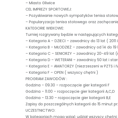
– Miasto Gliwice
CEL IMPREZY SPORTOWEJ:
– Pozyskiwanie nowych sympatyków tenisa stoło
– Popularyzacja tenisa stołowego oraz zachęcani
KATEGORIE WIEKOWE:
Turniej rozgrywany będzie w następujących kateg
– Kategoria A – DZIECI – zawodnicy do 13 lat ( 2011 
– Kategoria B – MŁODZIEŻ – zawodnicy od 14 do 19 
– Kategoria C – SENIORZY – zawodnicy 20-49 lat (
– Kategoria D – WETERANI – zawodnicy 50 lat i starsi
– Kategoria E – AMATORZY (niezrzeszeni w PZTS i IV
– Kategoria F – OPEN ( wszyscy chętni )
PROGRAM ZAWODÓW :
Godzina – 09.30 – rozpoczęcie gier kategorii F
Godzina – 11.00 – rozpoczęcie gier kategorii A,C,D
Godzina – 13.30 – rozpoczęcie gier kategorii B,E
Zapisy do poszczególnych kategorii do 15 minut p
UCZESTNICTWO:
W kategoriach mogą wziąć udział wszyscy chętni: