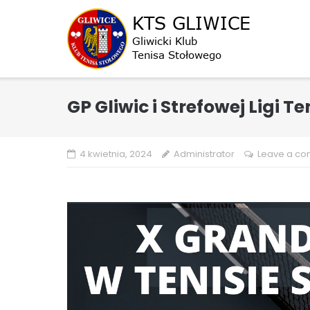
Skip
to
content
GP Gliwic i Strefowej Ligi 
4 kwietnia, 2024
Administrator
Leave a c