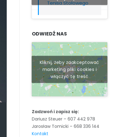
Tenisa Stołowego
ODWIEDŹ NAS
Kliknij, żeby zaakceptować
marketing pliki cookies i
włączyć tę treść
Zadzwoń i zapisz się:
Dariusz Steuer – 607 442 978
Jarosław Tomicki – 668 336 144
Kontakt