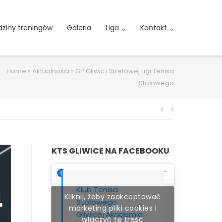
ziny treningów
Galeria
Liga
Kontakt
Home
»
Aktualności
»
GP Gliwic i Strefowej Ligi Tenisa
Stołowego
Nawigacja
wpisu
KTS GLIWICE NA FACEBOOKU
Klub Tenisa
Kliknij, żeby zaakceptować
Stołowego
marketing pliki cookies i
Gliwice/Akademia
włączyć tę treść