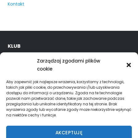
Kontakt
KLUB
O nas
Zarządzaj zgodami plików
Kadra trenerska
cookie
Oferta
Godziny treningów
Aby zapewnić jak najlepsze wrażenia, korzystamy z technologii,
takich jak pliki cookie, do przechowywania i/lub uzyskiwania
dostępu do informacji o urządzeniu. Zgoda na te technologie
ROZGRYWKI
pozwoli nam przetwarzać dane, takie jak zachowanie podczas
przeglądania lub unikalne identyfikatory na tej stronie. Brak
Skład Superliga mężczyzn
wyrażenia zgody lub wycofanie zgody może niekorzystnie wpłynąć
na niektóre cechy i funkcje.
KALENDARZ – WYNIKI
AKCEPTUJĘ
Superliga Mężczyzn