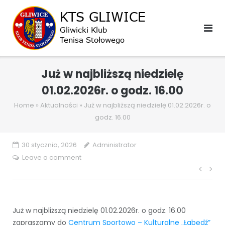
Skip
to
content
Już w najbliższą niedzielę
01.02.2026r. o godz. 16.00
Home
»
Aktualności
»
Już w najbliższą niedzielę 01.02.2026r. o
godz. 16.00
30 stycznia, 2026
Administrator
Leave a comment
Naw
wpis
Już w najbliższą niedzielę 01.02.2026r. o godz. 16.00
zapraszamy do
Centrum Sportowo – Kulturalne „Łabędź”