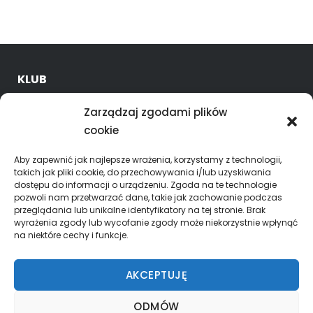
KLUB
O nas
Zarządzaj zgodami plików
Kadra trenerska
cookie
Oferta
Godziny treningów
Aby zapewnić jak najlepsze wrażenia, korzystamy z technologii,
takich jak pliki cookie, do przechowywania i/lub uzyskiwania
dostępu do informacji o urządzeniu. Zgoda na te technologie
ROZGRYWKI
pozwoli nam przetwarzać dane, takie jak zachowanie podczas
przeglądania lub unikalne identyfikatory na tej stronie. Brak
Skład Superliga mężczyzn
wyrażenia zgody lub wycofanie zgody może niekorzystnie wpłynąć
na niektóre cechy i funkcje.
KALENDARZ – WYNIKI
AKCEPTUJĘ
Superliga Mężczyzn
ODMÓW