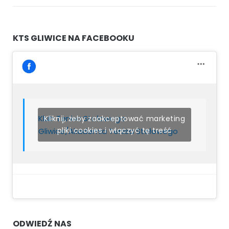
KTS GLIWICE NA FACEBOOKU
Klub Tenisa Stołowego
Kliknij, żeby zaakceptować marketing
pliki cookies i włączyć tę treść
Gliwice/Akademia Tenisa Stołowego
ODWIEDŹ NAS