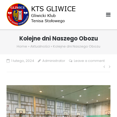
Skip
to
content
Kolejne dni Naszego Obozu
Home
»
Aktualności
»
Kolejne dni Naszego Obozu
1 lutego, 2024
Administrator
Leave a comment
Naw
wpis