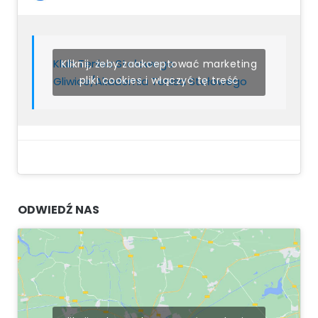
Klub Tenisa Stołowego
Kliknij, żeby zaakceptować marketing
pliki cookies i włączyć tę treść
Gliwice/Akademia Tenisa Stołowego
ODWIEDŹ NAS