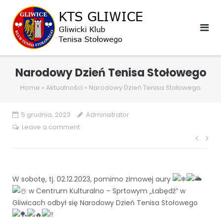
Skip
to
content
Narodowy Dzień Tenisa Stołowego
Home
»
Aktualności
»
Narodowy Dzień Tenisa Stołowego
5 grudnia, 2023
Administrator
Leave a comment
Naw
wpis
W sobotę, tj. 02.12.2023, pomimo zimowej aury
w Centrum Kulturalno – Sprtowym „Łabędź” w
Gliwicach odbył się Narodowy Dzień Tenisa Stołowego