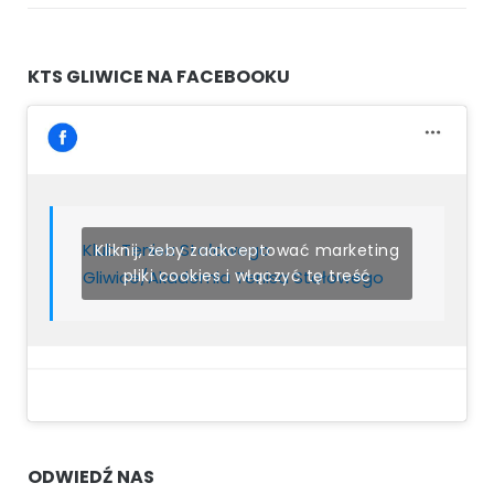
KTS GLIWICE NA FACEBOOKU
Klub Tenisa Stołowego
Kliknij, żeby zaakceptować marketing
pliki cookies i włączyć tę treść
Gliwice/Akademia Tenisa Stołowego
ODWIEDŹ NAS