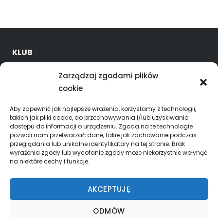
KLUB
O nas
Zarządzaj zgodami plików
Kadra trenerska
cookie
Oferta
Godziny treningów
Aby zapewnić jak najlepsze wrażenia, korzystamy z technologii,
takich jak pliki cookie, do przechowywania i/lub uzyskiwania
dostępu do informacji o urządzeniu. Zgoda na te technologie
ROZGRYWKI
pozwoli nam przetwarzać dane, takie jak zachowanie podczas
przeglądania lub unikalne identyfikatory na tej stronie. Brak
Skład Superliga mężczyzn
wyrażenia zgody lub wycofanie zgody może niekorzystnie wpłynąć
na niektóre cechy i funkcje.
KALENDARZ – WYNIKI
AKCEPTUJĘ
Superliga Mężczyzn
ODMÓW