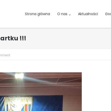
Strona główna
O nas
Aktualności
God
rtku !!!
omment