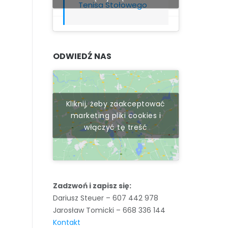
Tenisa Stołowego
ODWIEDŹ NAS
Kliknij, żeby zaakceptować
marketing pliki cookies i
włączyć tę treść
Zadzwoń i zapisz się:
Dariusz Steuer – 607 442 978
Jarosław Tomicki – 668 336 144
Kontakt