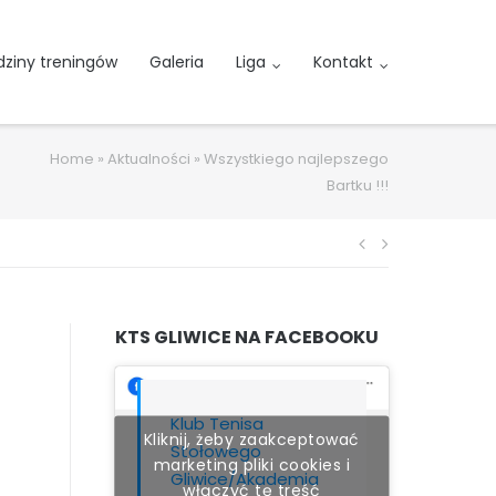
ziny treningów
Galeria
Liga
Kontakt
Home
»
Aktualności
»
Wszystkiego najlepszego
Bartku !!!
Nawigacja
wpisu
KTS GLIWICE NA FACEBOOKU
Klub Tenisa
Kliknij, żeby zaakceptować
Stołowego
marketing pliki cookies i
Gliwice/Akademia
włączyć tę treść