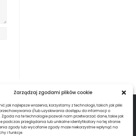
Zarządzaj zgodami plików cookie
ć jak najlepsze wrażenia, korzystamy z technologii, takich jak pliki
ALENDARZ – WYNIKI
 przechowywania i/lub uzyskiwania dostępu do informacji o
. Zgoda na te technologie pozwoli nam przetwarzać dane, takie jak
uperliga Mężczyzn
 podczas przeglądania lub unikalne identyfikatory na tej stronie.
enia zgody lub wycofanie zgody może niekorzystnie wpłynąć na
chy i funkcje.