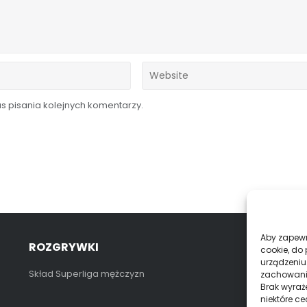
 pisania kolejnych komentarzy.
Aby zapewni
ROZGRYWKI
K
cookie, do
urządzeniu
Skład Superliga mężczyzn
S
zachowanie
Brak wyraż
niektóre ce