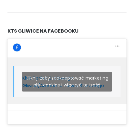
KTS GLIWICE NA FACEBOOKU
Klub Tenisa Stołowego
Kliknij, żeby zaakceptować marketing
pliki cookies i włączyć tę treść
Gliwice/Akademia Tenisa Stołowego