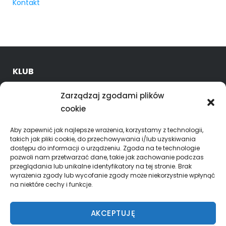
Kontakt
KLUB
O nas
Zarządzaj zgodami plików
Kadra trenerska
cookie
Oferta
Godziny treningów
Aby zapewnić jak najlepsze wrażenia, korzystamy z technologii,
takich jak pliki cookie, do przechowywania i/lub uzyskiwania
dostępu do informacji o urządzeniu. Zgoda na te technologie
ROZGRYWKI
pozwoli nam przetwarzać dane, takie jak zachowanie podczas
przeglądania lub unikalne identyfikatory na tej stronie. Brak
Skład Superliga mężczyzn
wyrażenia zgody lub wycofanie zgody może niekorzystnie wpłynąć
na niektóre cechy i funkcje.
KALENDARZ – WYNIKI
AKCEPTUJĘ
Superliga Mężczyzn