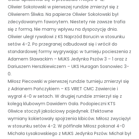
Oliwier Sokołowski w pierwszej rundzie zmierzył się z
Oliwierem Śliwka. Na papierze Oliwier Sokołowski był
zdecydowanym faworytem. Niestety nie zawsze trafia
się z formą. Nie mamy wpływu na dyspozycję dnia.
Oliwier uległ rywalowi z KS Naprzód Borucin w stosunku
setów 4-2. Po przegranej odbudował się i wrócił do
standardowej formy wygrywając w turnieju pocieszenia z
Adamem Sławackim – MUKS Jedynka Pszów 3 – 1 oraz z
Dariuszem Herszkiewiczem – UKS Huragan Sosnowiec 3-
0.
Miłosz Piecowski w pierwszej rundzie turnieju zmierzył się
z Adrianem Pańczykiem – KS VIRET CMC Zawiercie i
wygrał 4-0 w setach. W drugiej rundzie zmierzył się z
kolegą klubowym Dawidem Gala. Podopieczni KTS
Gliwice stoczyli jakościowy pojedynek. Efektowne
wymiany kokietowały spojrzenia kibiców. Miłosz zwyciężył
w stosunku setów 4-2. W półfinale Miłosz pokonał 4-0
Michała Łysakowskiego z MUKS Jedynka Pszów. Michał był