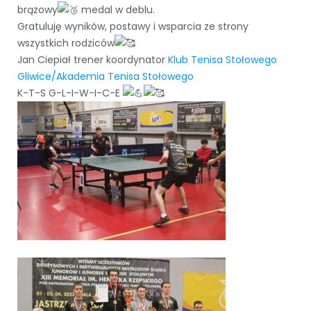
brązowy
medal w deblu.
Gratuluję wyników, postawy i wsparcia ze strony
wszystkich rodziców
Jan Ciepiał trener koordynator
Klub Tenisa Stołowego
Gliwice/Akademia Tenisa Stołowego
K-T-S G-L-I-W-I-C-E