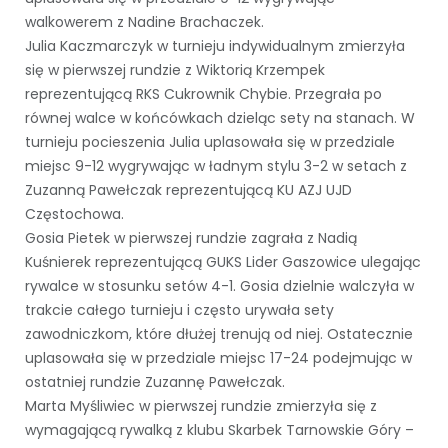
walkowerem z Nadine Brachaczek.
Julia Kaczmarczyk w turnieju indywidualnym zmierzyła
się w pierwszej rundzie z Wiktorią Krzempek
reprezentującą RKS Cukrownik Chybie. Przegrała po
równej walce w końcówkach dzieląc sety na stanach. W
turnieju pocieszenia Julia uplasowała się w przedziale
miejsc 9-12 wygrywając w ładnym stylu 3-2 w setach z
Zuzanną Pawełczak reprezentującą KU AZJ UJD
Częstochowa.
Gosia Pietek w pierwszej rundzie zagrała z Nadią
Kuśnierek reprezentującą GUKS Lider Gaszowice ulegając
rywalce w stosunku setów 4-1. Gosia dzielnie walczyła w
trakcie całego turnieju i często urywała sety
zawodniczkom, które dłużej trenują od niej. Ostatecznie
uplasowała się w przedziale miejsc 17-24 podejmując w
ostatniej rundzie Zuzannę Pawełczak.
Marta Myśliwiec w pierwszej rundzie zmierzyła się z
wymagającą rywalką z klubu Skarbek Tarnowskie Góry –