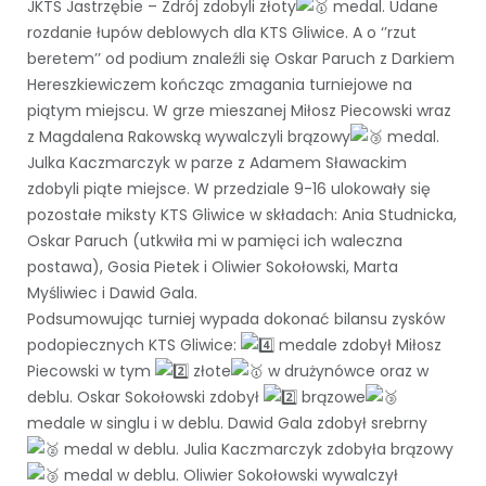
JKTS Jastrzębie – Zdrój zdobyli złoty
medal. Udane
rozdanie łupów deblowych dla KTS Gliwice. A o ‘’rzut
beretem’’ od podium znaleźli się Oskar Paruch z Darkiem
Hereszkiewiczem kończąc zmagania turniejowe na
piątym miejscu. W grze mieszanej Miłosz Piecowski wraz
z Magdalena Rakowską wywalczyli brązowy
medal.
Julka Kaczmarczyk w parze z Adamem Sławackim
zdobyli piąte miejsce. W przedziale 9-16 ulokowały się
pozostałe miksty KTS Gliwice w składach: Ania Studnicka,
Oskar Paruch (utkwiła mi w pamięci ich waleczna
postawa), Gosia Pietek i Oliwier Sokołowski, Marta
Myśliwiec i Dawid Gala.
Podsumowując turniej wypada dokonać bilansu zysków
podopiecznych KTS Gliwice:
medale zdobył Miłosz
Piecowski w tym
złote
w drużynówce oraz w
deblu. Oskar Sokołowski zdobył
brązowe
medale w singlu i w deblu. Dawid Gala zdobył srebrny
medal w deblu. Julia Kaczmarczyk zdobyła brązowy
medal w deblu. Oliwier Sokołowski wywalczył