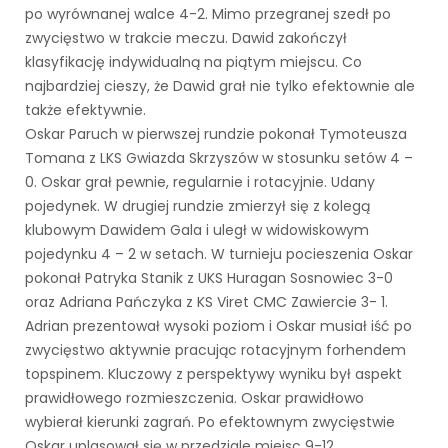
po wyrównanej walce 4-2. Mimo przegranej szedł po
zwycięstwo w trakcie meczu. Dawid zakończył
klasyfikację indywidualną na piątym miejscu. Co
najbardziej cieszy, że Dawid grał nie tylko efektownie ale
także efektywnie.
Oskar Paruch w pierwszej rundzie pokonał Tymoteusza
Tomana z LKS Gwiazda Skrzyszów w stosunku setów 4 –
0. Oskar grał pewnie, regularnie i rotacyjnie. Udany
pojedynek. W drugiej rundzie zmierzył się z kolegą
klubowym Dawidem Gala i uległ w widowiskowym
pojedynku 4 – 2 w setach. W turnieju pocieszenia Oskar
pokonał Patryka Stanik z UKS Huragan Sosnowiec 3-0
oraz Adriana Pańczyka z KS Viret CMC Zawiercie 3- 1.
Adrian prezentował wysoki poziom i Oskar musiał iść po
zwycięstwo aktywnie pracując rotacyjnym forhendem
topspinem. Kluczowy z perspektywy wyniku był aspekt
prawidłowego rozmieszczenia. Oskar prawidłowo
wybierał kierunki zagrań. Po efektownym zwycięstwie
Oskar uplasował się w przedziale miejsc 9-12.