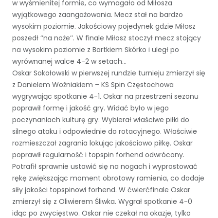
w wyśmienitej formie, co wymagało od Miłosza
wyjątkowego zaangażowania. Mecz stał na bardzo
wysokim poziomie. Jakościowy pojedynek gdzie Miłosz
poszedł ‘’na noże’’. W finale Miłosz stoczył mecz stojący
na wysokim poziomie z Bartkiem Skórko i uległ po
wyrównanej walce 4-2 w setach…
Oskar Sokołowski w pierwszej rundzie turnieju zmierzył się
z Danielem Woźniakiem – KS Spin Częstochowa
wygrywając spotkanie 4-1. Oskar na przestrzeni sezonu
poprawił formę i jakość gry. Widać było w jego
poczynaniach kulturę gry. Wybierał właściwe piłki do
silnego ataku i odpowiednie do rotacyjnego. Właściwie
rozmieszczał zagrania lokując jakościowo piłkę. Oskar
poprawił regularność i topspin forhend odwrócony.
Potrafił sprawnie ustawić się na nogach i wyprostować
rękę zwiększając moment obrotowy ramienia, co dodaje
siły jakości topspinowi forhend. W ćwierćfinale Oskar
zmierzył się z Oliwierem Śliwka. Wygrał spotkanie 4-0
idąc po zwycięstwo. Oskar nie czekał na okazje, tylko