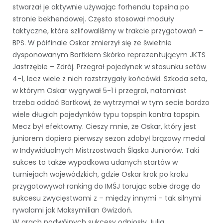
stwarzał je aktywnie używając forhendu topsina po
stronie bekhendowej. Często stosował moduły
taktyczne, które szlifowaliśmy w trakcie przygotowań –
BPS. W półfinale Oskar zmierzył się ze świetnie
dysponowanym Bartkiem Skórko reprezentującym JKTS
Jastrzębie – Zdrój. Przegrał pojedynek w stosunku setów
4-1, lecz wiele z nich rozstrzygały końcówki. Szkoda seta,
w którym Oskar wygrywał 5-1 i przegrał, natomiast
trzeba oddać Bartkowi, że wytrzymał w tym secie bardzo
wiele długich pojedynków typu topspin kontra topspin.
Mecz był efektowny. Cieszy mnie, że Oskar, który jest
juniorem dopiero pierwszy sezon zdobył brązowy medal
w Indywidualnych Mistrzostwach Śląska Juniorów. Taki
sukces to także wypadkowa udanych startów w
turniejach wojewódzkich, gdzie Oskar krok po kroku
przygotowywał ranking do IMŚJ torując sobie drogę do
sukcesu zwycięstwami z – między innymi – tak silnymi
rywalami jak Maksymilian Gwizdoń.
W grach podwójnych sukcesy odniosły Julia