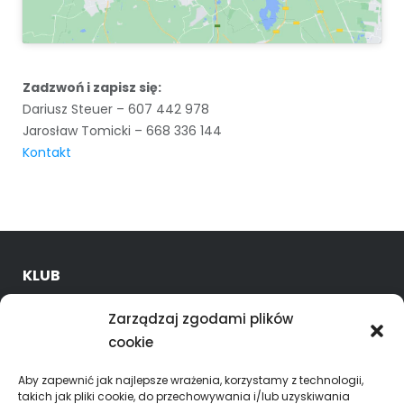
Zadzwoń i zapisz się:
Dariusz Steuer – 607 442 978
Jarosław Tomicki – 668 336 144
Kontakt
KLUB
O nas
Zarządzaj zgodami plików
Kadra trenerska
cookie
Oferta
Godziny treningów
Aby zapewnić jak najlepsze wrażenia, korzystamy z technologii,
takich jak pliki cookie, do przechowywania i/lub uzyskiwania