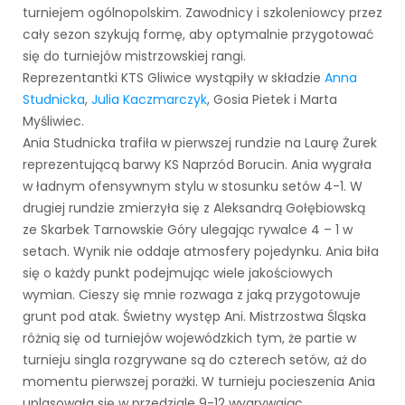
turniejem ogólnopolskim. Zawodnicy i szkoleniowcy przez
cały sezon szykują formę, aby optymalnie przygotować
się do turniejów mistrzowskiej rangi.
Reprezentantki KTS Gliwice wystąpiły w składzie
Anna
Studnicka
,
Julia Kaczmarczyk
, Gosia Pietek i Marta
Myśliwiec.
Ania Studnicka trafiła w pierwszej rundzie na Laurę Żurek
reprezentującą barwy KS Naprzód Borucin. Ania wygrała
w ładnym ofensywnym stylu w stosunku setów 4-1. W
drugiej rundzie zmierzyła się z Aleksandrą Gołębiowską
ze Skarbek Tarnowskie Góry ulegając rywalce 4 – 1 w
setach. Wynik nie oddaje atmosfery pojedynku. Ania biła
się o każdy punkt podejmując wiele jakościowych
wymian. Cieszy się mnie rozwaga z jaką przygotowuje
grunt pod atak. Świetny występ Ani. Mistrzostwa Śląska
różnią się od turniejów wojewódzkich tym, że partie w
turnieju singla rozgrywane są do czterech setów, aż do
momentu pierwszej porażki. W turnieju pocieszenia Ania
uplasowała się w przedziale 9-12 wygrywając