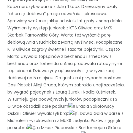
Kaczmarczyk w parze z Julią Tkocz. Dziewczyny czuły
‘’chemię deblową’’ grając odważnie i jakościowo.
Sprawiały wrażenie jakby od wielu lat grały z sobą debla.
Wyśmienity występ juniorek z KTS Gliwice oraz MKS
Skarbek Tarnowskie Góry. Warto też wyróżnić parę
deblową Ania Studnicka z Martą Myśliwiec. Podopieczne
KTS Gliwice zagrały świetne i zażarte pojedynki. Często
Marta używała topspinów z bekhendu i smeczów z
bekhendu oraz forhendu a Ania pracowała rotacyjnymi
topspinami. Dziewczyny uplasowały się w rywalizacji
deblowej na 5 miejscu. Do gustu mi przypadła postawa
Gosi Pietek i Alicji Gruca, którym zabrakło uncji szczęścia,
by wygrać pojedynek z Laurą Zurek i Nadią Kuśnierek.
W turnieju gier podwójnych juniorów podopieczni KTS
Gliwice obsadzili całe podium
Bracia Sokołowscy
Oskar i Oliwier wywalczyli brąz
. Dawid Gala w parze z
Michałem Łysakowskim z MUKS Jedynka Pszów sięgnęli
po srebro
a Miłosz Piecowski z Bartłomiejem Skórko