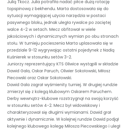
Julią Tkocz. Julia potrafiła nadać piłce dużą rotację
topspinową z bekhendu. Marta dostosowała się do
sytuacji wymagającej użycia narzędzia w postaci
pasywnego bloku, jednak uległa rywalce po zaciętej
walce 4-2 w setach. Mecz obfitował w wiele
jakościowych i dynamicznych wymian po obu stronach
stołu. W turnieju pocieszenia Marta uplasowała się w
przedziale 9-12 wygrywając ostatni pojedynek z Nadią
Kuśnierek w stosunku setów 3-2.
Juniorzy reprezentujący KTS Gliwice wystąpili w składzie
Dawid Gala, Oskar Paruch, Oliwier Sokołowski, Miłosz
Piecowski oraz Oskar Sokołowski.
Dawid Gala zagrał wyśmienity turniej. W drugiej rundzie
zmierzył się z kolegą klubowym Oskarem Paruchem.
Derby wewnątrz-klubowe rozstrzygnął na swoją korzyść
w stosunku setów 4-2. Mecz był widowiskowy i
charakteryzował się długimi wymianami. Dawid grał
aktywnie i dynamicznie. W kolejnej rundzie Dawid podjął
kolejnego klubowego kolegę Miłosza Piecowskiego i uległ