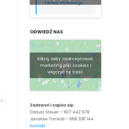
Tenisa Stołowego
ODWIEDŹ NAS
Kliknij, żeby zaakceptować
marketing pliki cookies i
włączyć tę treść
PY
Zadzwoń i zapisz się:
Dariusz Steuer – 607 442 978
Jarosław Tomicki – 668 336 144
Kontakt