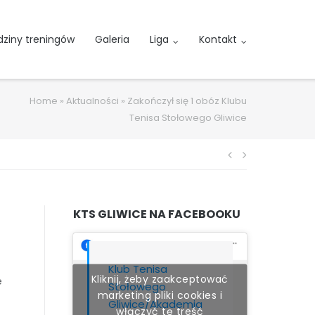
ziny treningów
Galeria
Liga
Kontakt
Home
»
Aktualności
»
Zakończył się 1 obóz Klubu
Tenisa Stołowego Gliwice
Nawigacja
wpisu
KTS GLIWICE NA FACEBOOKU
Klub Tenisa
Kliknij, żeby zaakceptować
e
Stołowego
marketing pliki cookies i
Gliwice/Akademia
włączyć tę treść