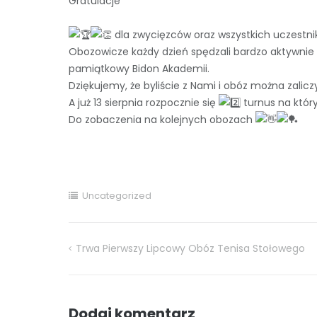
Gratulacje
dla zwycięzców oraz wszystkich uczestn
Obozowicze każdy dzień spędzali bardzo aktywnie 
pamiątkowy Bidon Akademii.
Dziękujemy, że byliście z Nami i obóz można zali
A już 13 sierpnia rozpocznie się
turnus na któr
Do zobaczenia na kolejnych obozach
Uncategorized
Trwa Pierwszy Lipcowy Obóz Tenisa Stołowego
Nawigacja
wpisu
Dodaj komentarz