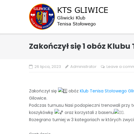
Skip
to
content
Zakończył się 1 obóz Klubu
26 lipca, 2023
Administrator
Leave a com
Zakończył się
obóz
Klub Tenisa Stołowego G
Gilowice.
Podczas turnusu Nasi podopieczni trenowali przy
koszykówkę
oraz korzystali z basenu
.
Rozegrano turniej w 3 kategoriach w których zwycię