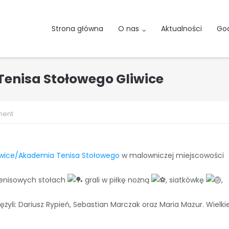
Strona główna
O nas
Aktualności
God
 Tenisa Stołowego Gliwice
ment
liwice/Akademia Tenisa Stołowego
w malowniczej miejscowości
 tenisowych stołach
grali w piłkę nożną
, siatkówkę
,
żyli: Dariusz Rypień, Sebastian Marczak oraz Maria Mazur. Wielki