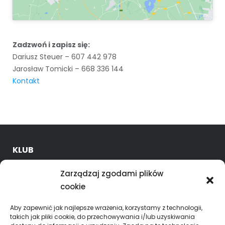
Zadzwoń i zapisz się:
Dariusz Steuer – 607 442 978
Jarosław Tomicki – 668 336 144
Kontakt
KLUB
O nas
Zarządzaj zgodami plików
Kadra trenerska
cookie
Oferta
Godziny treningów
Aby zapewnić jak najlepsze wrażenia, korzystamy z technologii,
takich jak pliki cookie, do przechowywania i/lub uzyskiwania