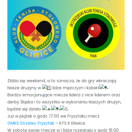
Zbliża się weekend, a to oznacza, że do gry wkraczają
Nasze drużyny w
lidze mężczyzn i kobiet
Bardzo emocjonujące mecze lidera z vice liderem oraz
derby Śląska i to wszystko w wykonaniu Naszych drużyn,
będzie się działo
Już w piątek o godz. 17.00 we Frysztaku mecz
GMKS Strzelec Frysztak
– KTS II Gliwice.
W sobotę swoje mecze w I lidze rozegrają o godz 16.00