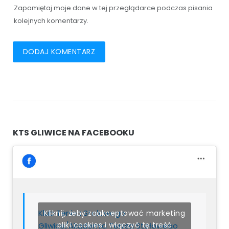
Zapamiętaj moje dane w tej przeglądarce podczas pisania
kolejnych komentarzy.
KTS GLIWICE NA FACEBOOKU
Klub Tenisa Stołowego
Kliknij, żeby zaakceptować marketing
pliki cookies i włączyć tę treść
Gliwice/Akademia Tenisa Stołowego