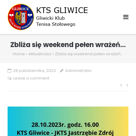
Skip
to
content
Zbliża się weekend pełen wrażeń…
Home
»
Aktualności
»
Zbliża się weekend pełen wrażeń…
28 października, 2023
Administrator
Leave a comment
Naw
wpis