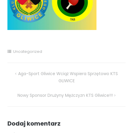
Uncategorized
Nawigacja
Aga-Sport Gliwice Wciąż Wspiera Sprzętowo KTS
GLIWICE
wpisu
Nowy Sponsor Drużyny Mężczyzn KTS Gliwice!!!
Dodaj komentarz